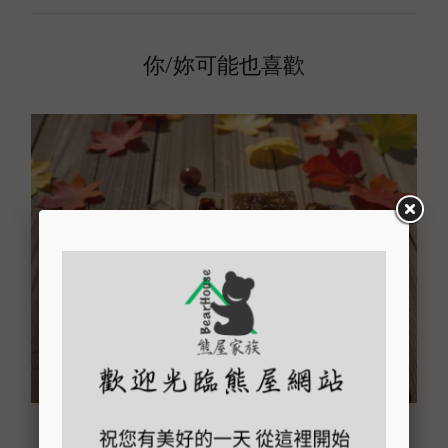
你/妳可能也喜歡
桂圓南棗核桃糕