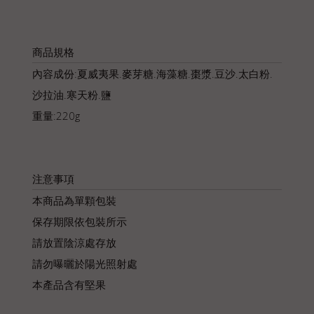
商品規格
內容成份:夏威夷果.麥芽糖.海藻糖.棗漿.豆沙.太白粉.
沙拉油.寒天粉.鹽
重量:220g
注意事項
本商品為單顆包裝
保存期限依包裝所示
請放置陰涼處存放
請勿曝曬於陽光照射處
本產品含有堅果