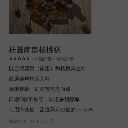
桂圓南棗核桃糕
> 0 篇評價 >
發表評價
以台灣黑棗（南棗）和核桃為主料
嚴選柴燒桂圓入料
用麥芽糖、紅糖等熬煮而成
口感Q軟不黏牙，味道香甜醇厚
使用海藻糖，甜度只有砂糖的38-45%
建議售價 NT$ 300 元