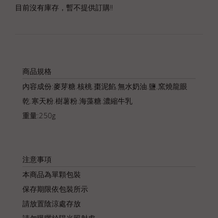
目前沒有庫存，暫不提供訂購!!
商品規格
內容成份:麥芽糖.核桃.棗泥餡.無水奶油.鹽.窯燒龍眼
乾.寒天粉.樹薯粉.海藻糖.濃縮牛乳
重量:250g
注意事項
本商品為單顆包裝
保存期限依包裝所示
請放置陰涼處存放
請勿曝曬於陽光照射處