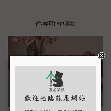
你/妳可能也喜歡
手工餅乾-可可燕麥葡萄